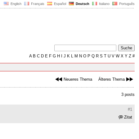
English
Français
Español
Deutsch
Italiano
Português
A
B
C
D
E
F
G
H
I
J
K
L
M
N
O
P
Q
R
S
T
U
V
W
X
Y
Z
#
Neueres Thema
Älteres Thema
3 posts
#1
Zitat