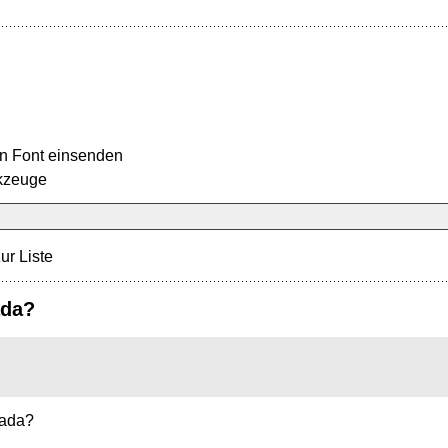
n Font einsenden
kzeuge
ur Liste
ada?
sada?