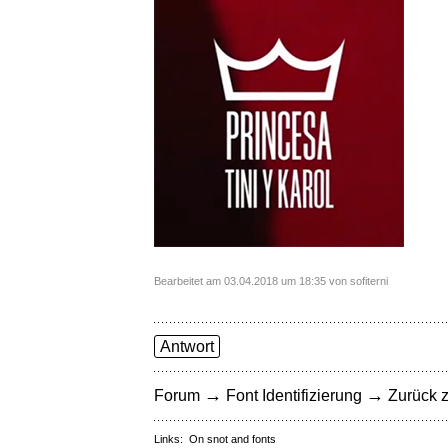
Bearbeitet am 03.04.2018 um 18:35 von sofiterni
Antwort
→
→
Forum
Font Identifizierung
Zurück z
Links:
On snot and fonts