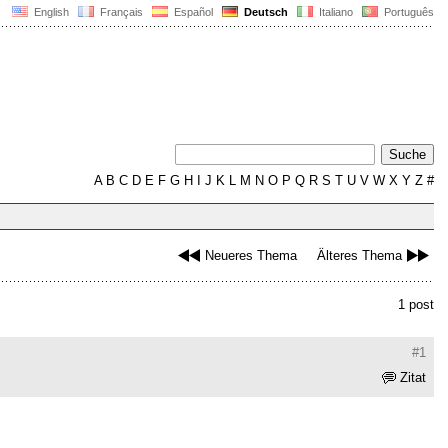
English
Français
Español
Deutsch
Italiano
Português
A
B
C
D
E
F
G
H
I
J
K
L
M
N
O
P
Q
R
S
T
U
V
W
X
Y
Z
#
Neueres Thema
Älteres Thema
1 post
#1
Zitat