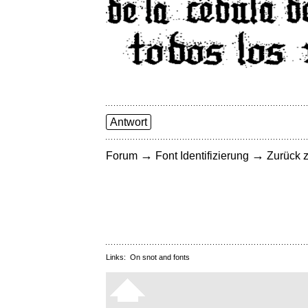
Antwort
→
→
Forum
Font Identifizierung
Zurück z
Links:
On snot and fonts