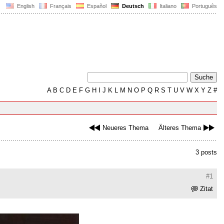
English
Français
Español
Deutsch
Italiano
Português
A
B
C
D
E
F
G
H
I
J
K
L
M
N
O
P
Q
R
S
T
U
V
W
X
Y
Z
#
Neueres Thema
Älteres Thema
3 posts
#1
Zitat