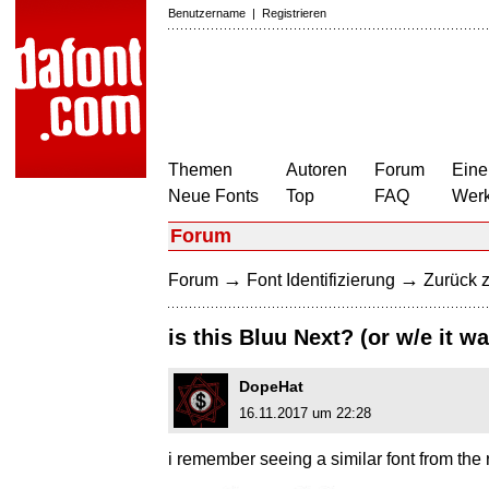
Benutzername
|
Registrieren
Themen
Autoren
Forum
Eine
Neue Fonts
Top
FAQ
Wer
Forum
→
→
Forum
Font Identifizierung
Zurück z
is this Bluu Next? (or w/e it w
DopeHat
16.11.2017 um 22:28
i remember seeing a similar font from the 