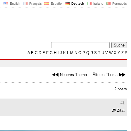
English
Français
Español
Deutsch
Italiano
Português
A
B
C
D
E
F
G
H
I
J
K
L
M
N
O
P
Q
R
S
T
U
V
W
X
Y
Z
#
Neueres Thema
Älteres Thema
2 posts
#1
Zitat