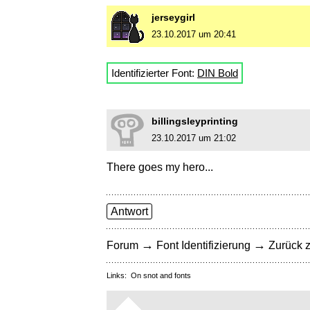
jerseygirl
23.10.2017 um 20:41
Identifizierter Font:
DIN Bold
billingsleyprinting
23.10.2017 um 21:02
There goes my hero...
Antwort
→
→
Forum
Font Identifizierung
Zurück z
Links:
On snot and fonts