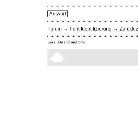
Antwort
→
→
Forum
Font Identifizierung
Zurück z
Links:
On snot and fonts