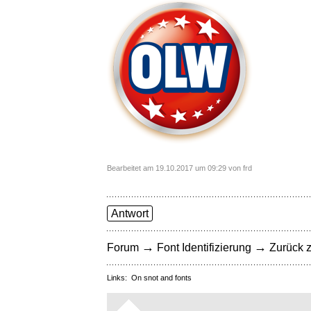
Bearbeitet am 19.10.2017 um 09:29 von frd
Antwort
→
→
Forum
Font Identifizierung
Zurück z
Links:
On snot and fonts