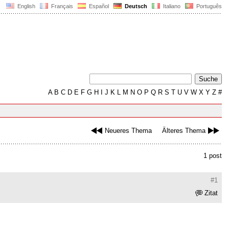
English
Français
Español
Deutsch
Italiano
Português
A
B
C
D
E
F
G
H
I
J
K
L
M
N
O
P
Q
R
S
T
U
V
W
X
Y
Z
#
Neueres Thema
Älteres Thema
1 post
#1
Zitat