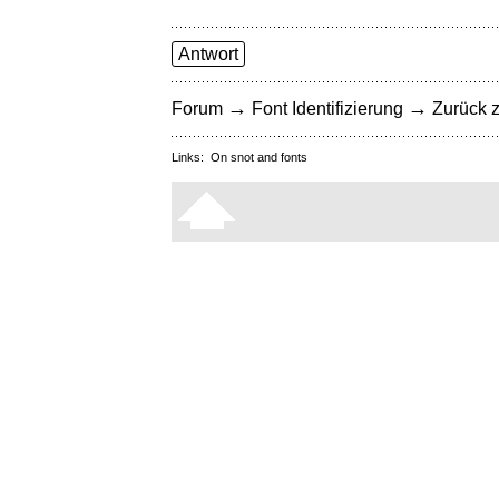
Antwort
→
→
Forum
Font Identifizierung
Zurück z
Links:
On snot and fonts