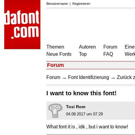
Benutzername
|
Registrieren
Themen
Autoren
Forum
Eine
Neue Fonts
Top
FAQ
Wer
Forum
→
→
Forum
Font Identifizierung
Zurück z
I want to know this font!
Tosi Rom
04.08.2017 um 07:29
What font it is , idk , but i want to know!