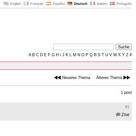
English
Français
Español
Deutsch
Italiano
Português
A
B
C
D
E
F
G
H
I
J
K
L
M
N
O
P
Q
R
S
T
U
V
W
X
Y
Z
#
Neueres Thema
Älteres Thema
1 post
#1
Zitat