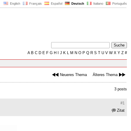
English
Français
Español
Deutsch
Italiano
Português
A
B
C
D
E
F
G
H
I
J
K
L
M
N
O
P
Q
R
S
T
U
V
W
X
Y
Z
#
Neueres Thema
Älteres Thema
3 posts
#1
Zitat