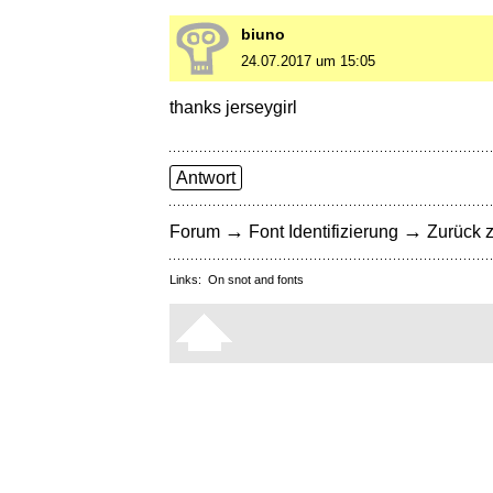
biuno
24.07.2017 um 15:05
thanks jerseygirl
Antwort
→
→
Forum
Font Identifizierung
Zurück z
Links:
On snot and fonts