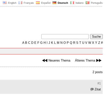
English
Français
Español
Deutsch
Italiano
Português
A
B
C
D
E
F
G
H
I
J
K
L
M
N
O
P
Q
R
S
T
U
V
W
X
Y
Z
#
Neueres Thema
Älteres Thema
2 posts
#1
Zitat