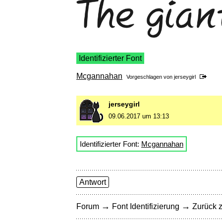
Identifizierter Font
Mcgannahan
Vorgeschlagen von
jerseygirl
jerseygirl
09.06.2017 um 13:13
Identifizierter Font:
Mcgannahan
Antwort
→
→
Forum
Font Identifizierung
Zurück z