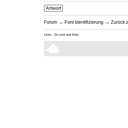
Antwort
→
→
Forum
Font Identifizierung
Zurück z
Links:
On snot and fonts