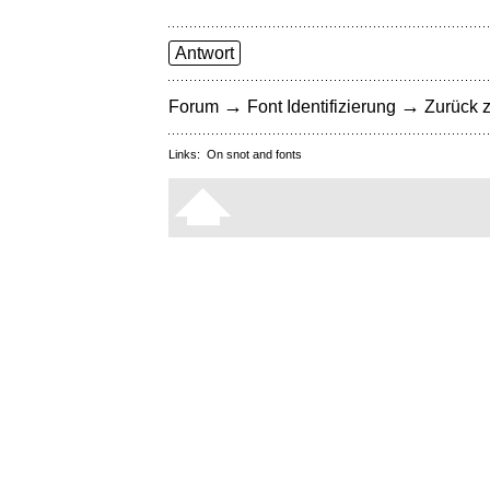
Antwort
→
→
Forum
Font Identifizierung
Zurück z
Links:
On snot and fonts