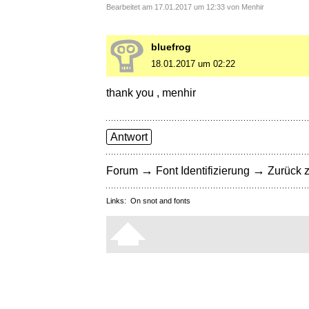
Bearbeitet am 17.01.2017 um 12:33 von Menhir
bluefrog
18.01.2017 um 02:22
thank you , menhir
Antwort
→
→
Forum
Font Identifizierung
Zurück z
Links:
On snot and fonts