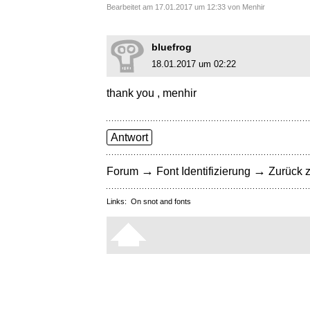
Bearbeitet am 17.01.2017 um 12:33 von Menhir
bluefrog
18.01.2017 um 02:22
thank you , menhir
Antwort
→
→
Forum
Font Identifizierung
Zurück z
Links:
On snot and fonts