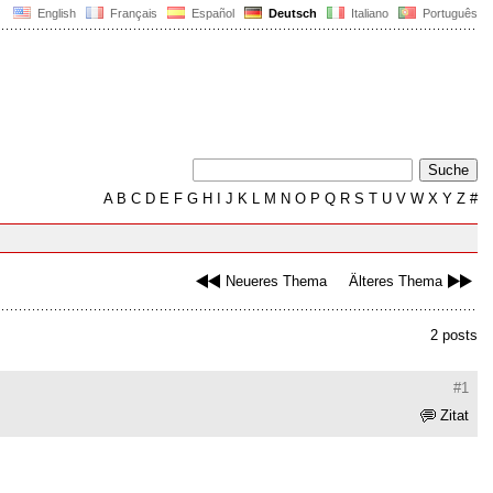
English
Français
Español
Deutsch
Italiano
Português
A
B
C
D
E
F
G
H
I
J
K
L
M
N
O
P
Q
R
S
T
U
V
W
X
Y
Z
#
Neueres Thema
Älteres Thema
2 posts
#1
Zitat