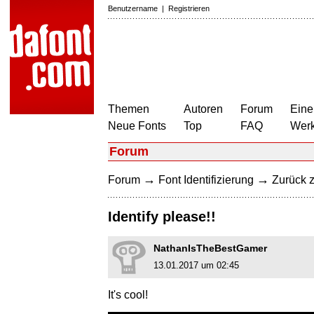
Benutzername
|
Registrieren
Themen
Autoren
Forum
Eine
Neue Fonts
Top
FAQ
Wer
Forum
→
→
Forum
Font Identifizierung
Zurück z
Identify please!!
NathanIsTheBestGamer
13.01.2017 um 02:45
It's cool!