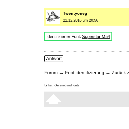
Twentyoneg
21.12.2016 um 20:56
Identifizierter Font:
Superstar M54
Antwort
→
→
Forum
Font Identifizierung
Zurück z
Links:
On snot and fonts