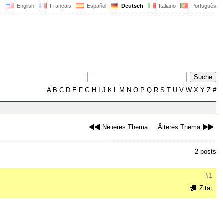
English
Français
Español
Deutsch
Italiano
Português
A
B
C
D
E
F
G
H
I
J
K
L
M
N
O
P
Q
R
S
T
U
V
W
X
Y
Z
#
Neueres Thema
Älteres Thema
2 posts
#1
Zitat