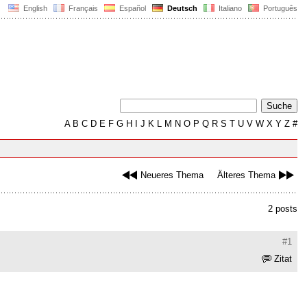
English
Français
Español
Deutsch
Italiano
Português
A
B
C
D
E
F
G
H
I
J
K
L
M
N
O
P
Q
R
S
T
U
V
W
X
Y
Z
#
Neueres Thema
Älteres Thema
2 posts
#1
Zitat