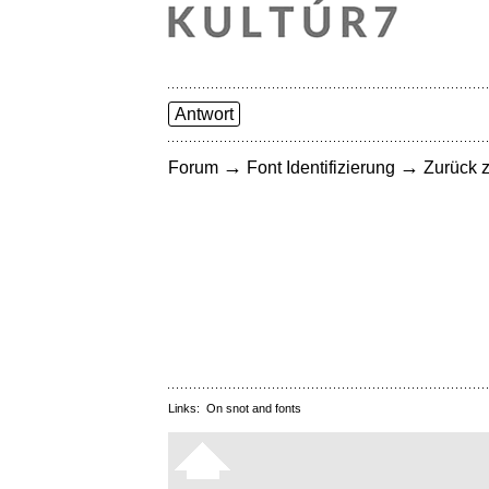
Antwort
→
→
Forum
Font Identifizierung
Zurück z
Links:
On snot and fonts