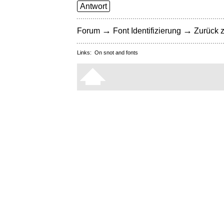
Antwort
→
→
Forum
Font Identifizierung
Zurück z
Links:
On snot and fonts