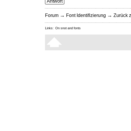
Antwort
→
→
Forum
Font Identifizierung
Zurück z
Links:
On snot and fonts