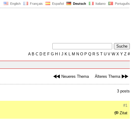
English
Français
Español
Deutsch
Italiano
Português
A
B
C
D
E
F
G
H
I
J
K
L
M
N
O
P
Q
R
S
T
U
V
W
X
Y
Z
#
Neueres Thema
Älteres Thema
3 posts
#1
Zitat