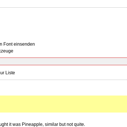
n Font einsenden
kzeuge
ur Liste
ught it was Pineapple, similar but not quite.