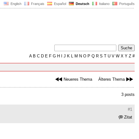
English
Français
Español
Deutsch
Italiano
Português
A
B
C
D
E
F
G
H
I
J
K
L
M
N
O
P
Q
R
S
T
U
V
W
X
Y
Z
#
Neueres Thema
Älteres Thema
3 posts
#1
Zitat