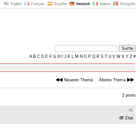
English
Français
Español
Deutsch
Italiano
Português
A
B
C
D
E
F
G
H
I
J
K
L
M
N
O
P
Q
R
S
T
U
V
W
X
Y
Z
#
Neueres Thema
Älteres Thema
2 posts
#1
Zitat