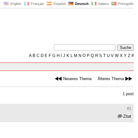
English
Français
Español
Deutsch
Italiano
Português
A
B
C
D
E
F
G
H
I
J
K
L
M
N
O
P
Q
R
S
T
U
V
W
X
Y
Z
#
Neueres Thema
Älteres Thema
1 post
#1
Zitat