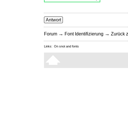
Antwort
→
→
Forum
Font Identifizierung
Zurück z
Links:
On snot and fonts