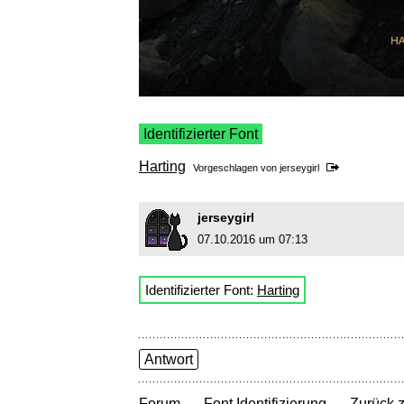
Identifizierter Font
Harting
Vorgeschlagen von
jerseygirl
jerseygirl
07.10.2016 um 07:13
Identifizierter Font:
Harting
Antwort
→
→
Forum
Font Identifizierung
Zurück z