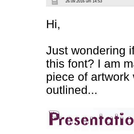
26.09.2016 um 14:53
Hi,
Just wondering i
this font? I am m
piece of artwork
outlined...