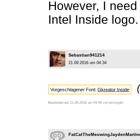
However, I need 
Intel Inside logo.
Sebastian941214
21.09.2016 um 04:34
Vorgeschlagener Font:
Gkreator Inside
Bearbeitet am 21.09.2016 um 04:48 von jerseygirl
FatCatTheMeowingJaydenMartin