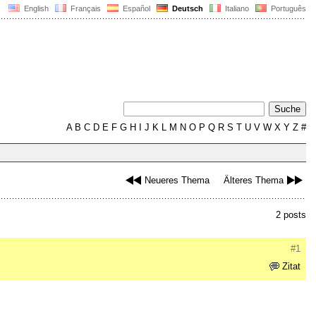
English
Français
Español
Deutsch
Italiano
Português
A
B
C
D
E
F
G
H
I
J
K
L
M
N
O
P
Q
R
S
T
U
V
W
X
Y
Z
#
Neueres Thema
Älteres Thema
2 posts
#1
Zitat