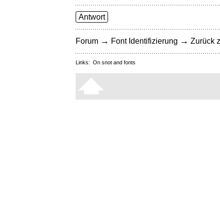
Antwort
→
→
Forum
Font Identifizierung
Zurück z
Links:
On snot and fonts