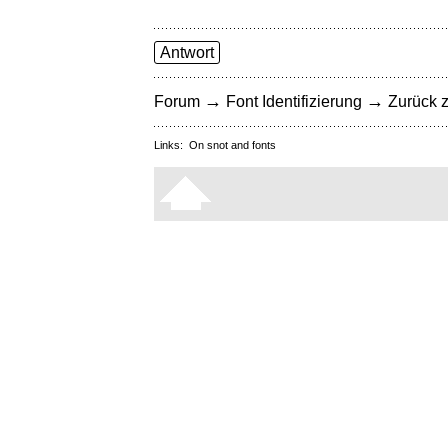
Antwort
→
→
Forum
Font Identifizierung
Zurück z
Links:
On snot and fonts