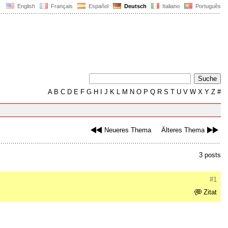
English
Français
Español
Deutsch
Italiano
Português
A
B
C
D
E
F
G
H
I
J
K
L
M
N
O
P
Q
R
S
T
U
V
W
X
Y
Z
#
Neueres Thema
Älteres Thema
3 posts
#1
Zitat