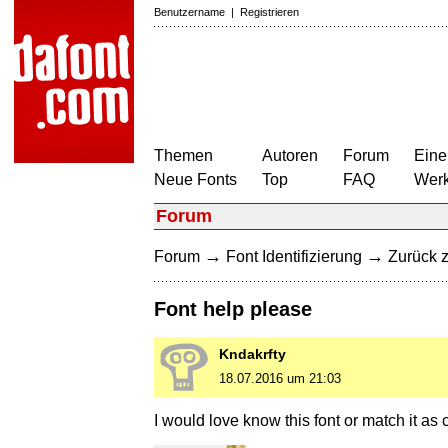
Benutzername
|
Registrieren
Themen
Autoren
Forum
Eine
Neue Fonts
Top
FAQ
Wer
Forum
→
→
Forum
Font Identifizierung
Zurück z
Font help please
Kndakrfty
18.07.2016 um 21:03
I would love know this font or match it as