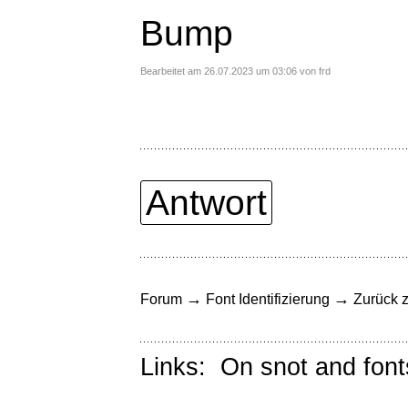
Bump
Bearbeitet am 26.07.2023 um 03:06 von frd
Antwort
→
→
Forum
Font Identifizierung
Zurück z
Links:
On snot and font