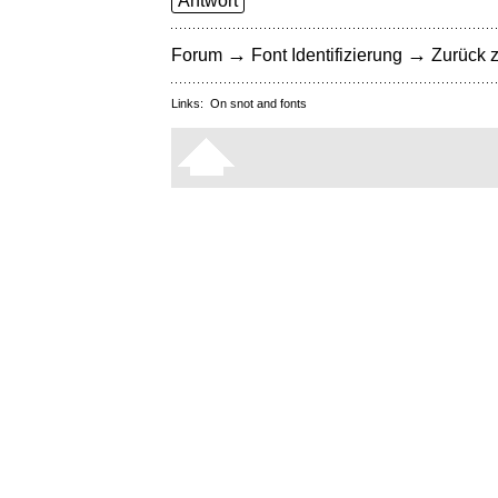
Antwort
→
→
Forum
Font Identifizierung
Zurück z
Links:
On snot and fonts