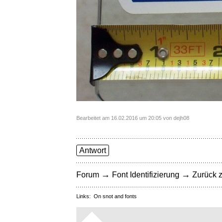
Bearbeitet am 16.02.2016 um 20:05 von dejh08
Antwort
→
→
Forum
Font Identifizierung
Zurück z
Links:
On snot and fonts