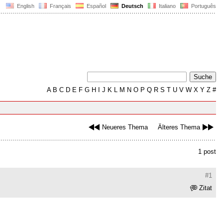
English
Français
Español
Deutsch
Italiano
Português
A
B
C
D
E
F
G
H
I
J
K
L
M
N
O
P
Q
R
S
T
U
V
W
X
Y
Z
#
Neueres Thema
Älteres Thema
1 post
#1
Zitat