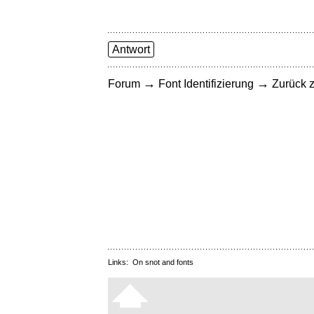
Antwort
→
→
Forum
Font Identifizierung
Zurück z
Links:
On snot and fonts