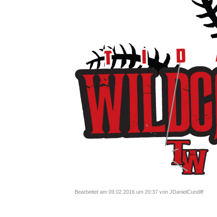
Bearbeitet am 09.02.2016 um 20:37 von JDanielCundiff