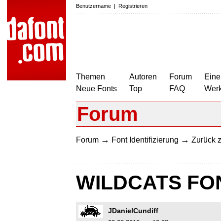
Benutzername
|
Registrieren
Themen
Autoren
Forum
Eine
Neue Fonts
Top
FAQ
Wer
Forum
→
→
Forum
Font Identifizierung
Zurück z
WILDCATS FO
JDanielCundiff