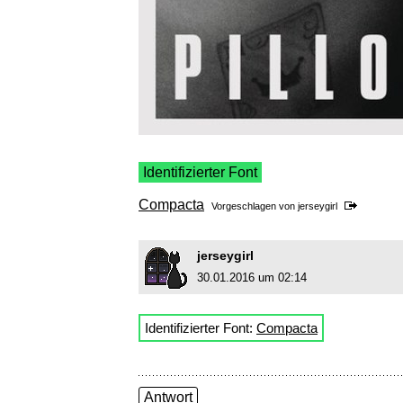
Identifizierter Font
Compacta
Vorgeschlagen von
jerseygirl
jerseygirl
30.01.2016 um 02:14
Identifizierter Font:
Compacta
Antwort