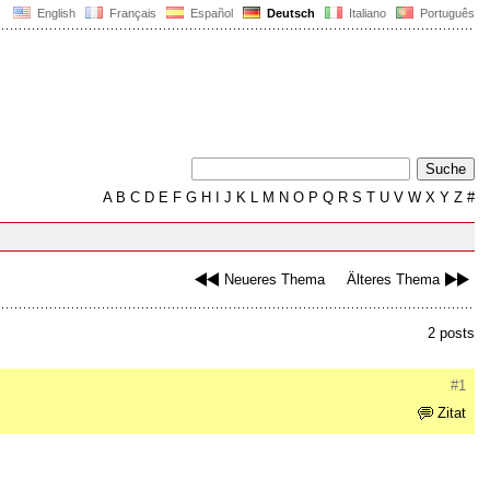
English
Français
Español
Deutsch
Italiano
Português
A
B
C
D
E
F
G
H
I
J
K
L
M
N
O
P
Q
R
S
T
U
V
W
X
Y
Z
#
Neueres Thema
Älteres Thema
2 posts
#1
Zitat