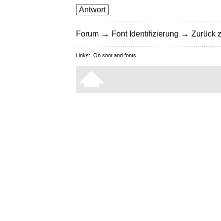
Antwort
→
→
Forum
Font Identifizierung
Zurück z
Links:
On snot and fonts