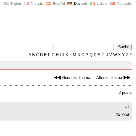
English
Français
Español
Deutsch
Italiano
Português
A
B
C
D
E
F
G
H
I
J
K
L
M
N
O
P
Q
R
S
T
U
V
W
X
Y
Z
#
Neueres Thema
Älteres Thema
2 posts
#1
Zitat