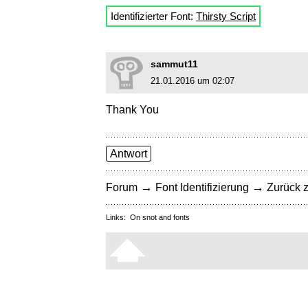
Identifizierter Font:
Thirsty Script
sammut11
21.01.2016 um 02:07
Thank You
Antwort
→
→
Forum
Font Identifizierung
Zurück z
Links:
On snot and fonts