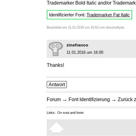
Trademarker Bold Italic and/or Trademarker
Identifizierter Font:
Trademarker Fat Italic
Bearbeitet am 11.01.2016 um 15:53 von donshottype
zinefranco
11.01.2016 um 16:00
Thanks!
Antwort
→
→
Forum
Font Identifizierung
Zurück z
Links:
On snot and fonts