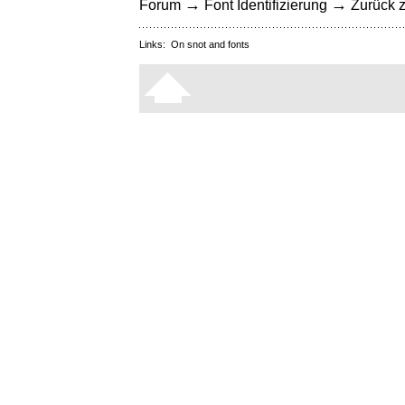
→
→
Forum
Font Identifizierung
Zurück z
Links:
On snot and fonts