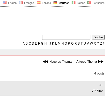
English
Français
Español
Deutsch
Italiano
Português
A
B
C
D
E
F
G
H
I
J
K
L
M
N
O
P
Q
R
S
T
U
V
W
X
Y
Z
#
Neueres Thema
Älteres Thema
4 posts
#1
Zitat